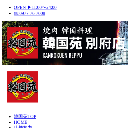
Skip
OPEN ▶11:00〜24:00
to
℡:0977-76-7008
content
Primary
Menu
韓国苑TOP
HOME
店舗案内