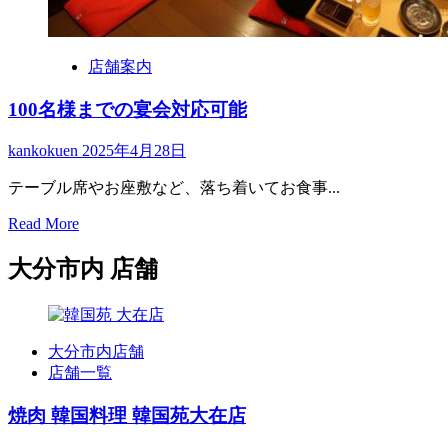
店舗案内
100名様までの宴会対応可能
kankokuen
2025年4月28日
テーブル席やお座敷など、落ち着いてお食事...
Read
Read More
more
about
大分市内 店舗
100
名
様
ま
大分市内店舗
で
店舗一覧
の
宴
焼肉 韓国料理 韓国苑大在店
会
対