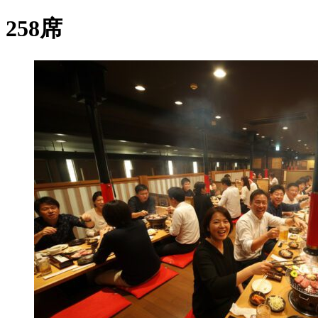
索:
258席