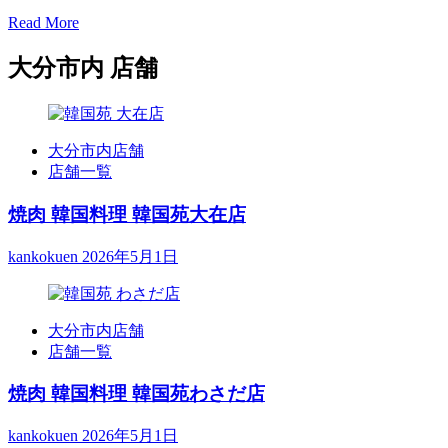
Read
Read More
more
about
大分市内 店舗
100
名
様
ま
大分市内店舗
で
店舗一覧
の
宴
焼肉 韓国料理 韓国苑大在店
会
対
kankokuen
2026年5月1日
応
可
能
大分市内店舗
店舗一覧
焼肉 韓国料理 韓国苑わさだ店
kankokuen
2026年5月1日