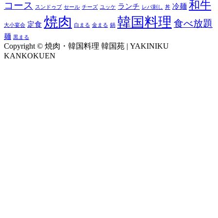
和牛
コース
ランチ
冷麺
スンドゥブ
セール
チーズ
ユッケ
レバ刺し
丼
焼肉
韓国料理
食べ放題
定食
大小宴会
白まる
金まる
鍋
麺
黒まる
Copyright © 焼肉・韓国料理 韓国苑 | YAKINIKU
KANKOKUEN