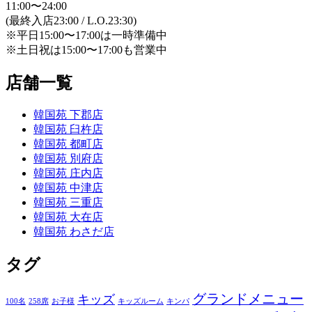
11:00〜24:00
(最終入店23:00 / L.O.23:30)
※平日15:00〜17:00は一時準備中
※土日祝は15:00〜17:00も営業中
店舗一覧
韓国苑 下郡店
韓国苑 臼杵店
韓国苑 都町店
韓国苑 別府店
韓国苑 庄内店
韓国苑 中津店
韓国苑 三重店
韓国苑 大在店
韓国苑 わさだ店
タグ
グランドメニュー
キッズ
100名
258席
お子様
キッズルーム
キンパ