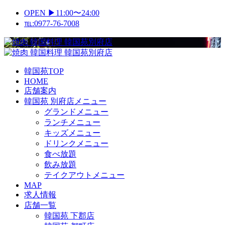
Skip
OPEN ▶11:00〜24:00
to
℡:0977-76-7008
content
Primary
Menu
韓国苑TOP
HOME
店舗案内
韓国苑 別府店メニュー
グランドメニュー
ランチメニュー
キッズメニュー
ドリンクメニュー
食べ放題
飲み放題
テイクアウトメニュー
MAP
求人情報
店舗一覧
韓国苑 下郡店