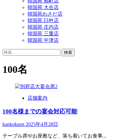
韓国苑 都町店
韓国苑 大在店
韓国苑わさだ店
韓国苑 臼杵店
韓国苑 庄内店
韓国苑 三重店
韓国苑 中津店
検
索:
100名
店舗案内
100名様までの宴会対応可能
kankokuen
2025年4月28日
テーブル席やお座敷など、落ち着いてお食事...