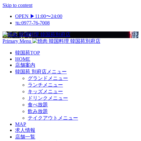
Skip to content
OPEN ▶11:00〜24:00
℡:0977-76-7008
Primary Menu
韓国苑TOP
HOME
店舗案内
韓国苑 別府店メニュー
グランドメニュー
ランチメニュー
キッズメニュー
ドリンクメニュー
食べ放題
飲み放題
テイクアウトメニュー
MAP
求人情報
店舗一覧