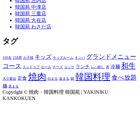
韓国苑 庄内店
韓国苑 中津店
韓国苑 三重店
韓国苑 大在店
韓国苑 わさだ店
タグ
グランドメニュー
キッズ
100名
258席
お子様
キッズルーム
キンパ
和牛
コース
ランチ
冷麺
スンドゥブ
セール
チーズ
ユッケ
レバ刺し
丼
焼肉
韓国料理
食べ放題
定食
大小宴会
白まる
金まる
鍋
麺
黒まる
Copyright © 焼肉・韓国料理 韓国苑 | YAKINIKU
KANKOKUEN