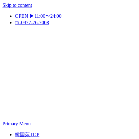
Skip to content
OPEN ▶11:00〜24:00
℡:0977-76-7008
Primary Menu
韓国苑TOP