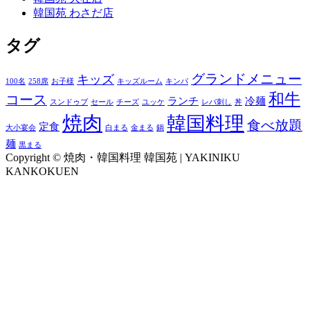
韓国苑 わさだ店
タグ
グランドメニュー
キッズ
100名
258席
お子様
キッズルーム
キンパ
和牛
コース
ランチ
冷麺
スンドゥブ
セール
チーズ
ユッケ
レバ刺し
丼
焼肉
韓国料理
食べ放題
定食
大小宴会
白まる
金まる
鍋
麺
黒まる
Copyright © 焼肉・韓国料理 韓国苑 | YAKINIKU
KANKOKUEN