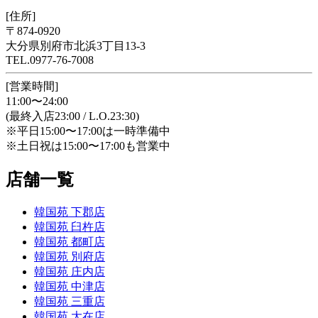
[住所]
〒874-0920
大分県別府市北浜3丁目13-3
TEL.0977-76-7008
[営業時間]
11:00〜24:00
(最終入店23:00 / L.O.23:30)
※平日15:00〜17:00は一時準備中
※土日祝は15:00〜17:00も営業中
店舗一覧
韓国苑 下郡店
韓国苑 臼杵店
韓国苑 都町店
韓国苑 別府店
韓国苑 庄内店
韓国苑 中津店
韓国苑 三重店
韓国苑 大在店