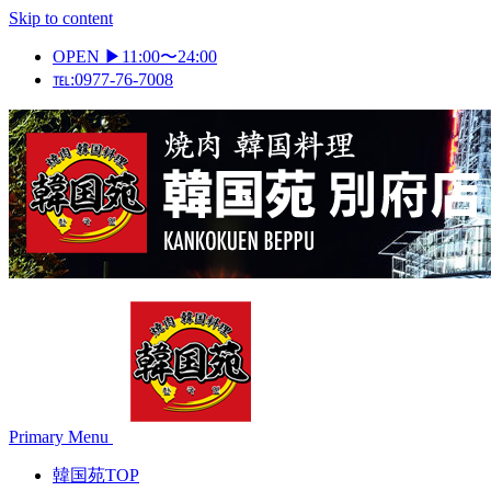
Skip to content
OPEN ▶11:00〜24:00
℡:0977-76-7008
Primary Menu
韓国苑TOP