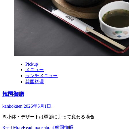
Pickup
メニュー
ランチメニュー
韓国料理
韓国御膳
kankokuen
2026年5月1日
※小鉢・デザートは季節によって変わる場合...
Read More
Read more about 韓国御膳