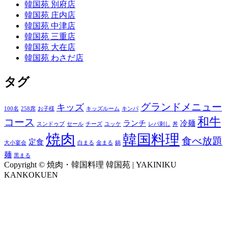
韓国苑 別府店
韓国苑 庄内店
韓国苑 中津店
韓国苑 三重店
韓国苑 大在店
韓国苑 わさだ店
タグ
グランドメニュー
キッズ
100名
258席
お子様
キッズルーム
キンパ
和牛
コース
ランチ
冷麺
スンドゥブ
セール
チーズ
ユッケ
レバ刺し
丼
焼肉
韓国料理
食べ放題
定食
大小宴会
白まる
金まる
鍋
麺
黒まる
Copyright © 焼肉・韓国料理 韓国苑 | YAKINIKU
KANKOKUEN