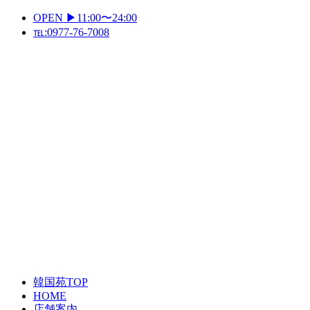
Skip
OPEN ▶11:00〜24:00
to
℡:0977-76-7008
content
Primary
Menu
韓国苑TOP
HOME
店舗案内