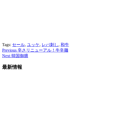
Tags:
セール
,
ユッケ
,
レバ刺し
,
和牛
Post
Previous
辛さリニューアル！牛辛麺
Next
韓国御膳
Navigation
最新情報