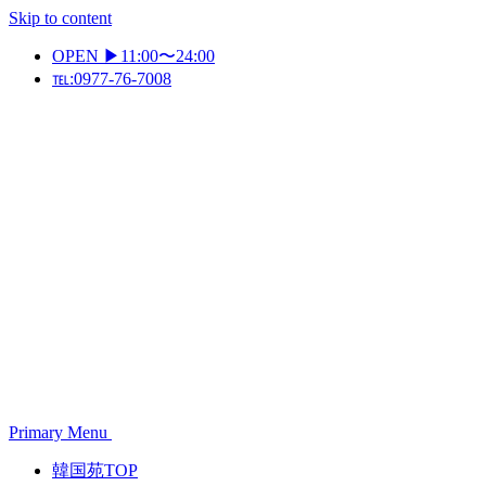
Skip to content
OPEN ▶11:00〜24:00
℡:0977-76-7008
Primary Menu
韓国苑TOP