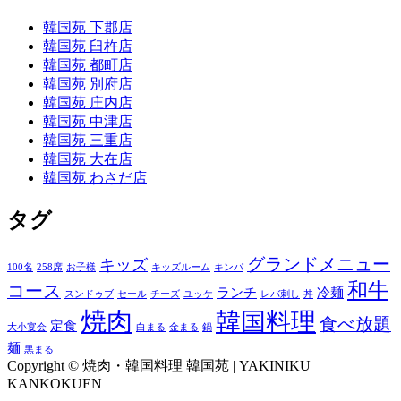
韓国苑 下郡店
韓国苑 臼杵店
韓国苑 都町店
韓国苑 別府店
韓国苑 庄内店
韓国苑 中津店
韓国苑 三重店
韓国苑 大在店
韓国苑 わさだ店
タグ
グランドメニュー
キッズ
100名
258席
お子様
キッズルーム
キンパ
和牛
コース
ランチ
冷麺
スンドゥブ
セール
チーズ
ユッケ
レバ刺し
丼
焼肉
韓国料理
食べ放題
定食
大小宴会
白まる
金まる
鍋
麺
黒まる
Copyright © 焼肉・韓国料理 韓国苑 | YAKINIKU
KANKOKUEN